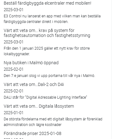
Beställ färdigbyggda elcentraler med mobilen!
2025-03-01
E3 Control nu lanserat en app med vilken man kan beställa
färdigbyggda centraler direkt i mobilen.
Värt att veta om... krav på system för
fastighetsautomation och fastighetsstyrning
2025-03-01
Från den 1 januari 2025 gäller ett nytt krav för större
lokalbyggnader.
Nya butiken i Malmö öppnad
2025-02-01
Den 7:e januari slog vi upp portarna till vår nya i Malmö.
Värt att veta om…Dali-2 och D4i
2025-02-01
DALI står för ”Digital Adressable Lighting Interface”
Värt att veta om… Digitala låssystem
2025-01-01
De största fördelarna med ett digitalt låssystem är förenklad
administration och lägre kostnader
Förändrade priser 2025-01-08