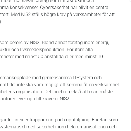
omförs mot såväl företag som infrastruktur och
mma konsekvenser. Cybersäkerhet har blivit en central
stort. Med NIS2 ställs högre krav på verksamheter för att
.
t som berörs av NIS2. Bland annat företag inom energi,
struktur och livsmedelsproduktion. Förutom alla
amheter med minst 50 anställda eller med minst 10
 sammankopplade med gemensamma IT-system och
 att det inte ska vara möjligt att komma åt en verksamhet
hetens organisation. Det innebär också att man måste
ntörer lever upp till kraven i NIS2.
tgärder, incidentrapportering och uppföljning. Företag som
h systematiskt med säkerhet inom hela organisationen och