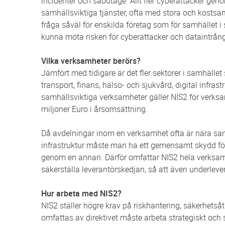
incidenter och sabotage. Allt fler cyberattacker gen
samhällsviktiga tjänster, ofta med stora och kostsa
fråga såväl för enskilda företag som för samhället i 
kunna möta risken för cyberattacker och dataintrång
Vilka verksamheter berörs?
Jämfört med tidigare är det fler sektorer i samhälle
transport, finans, hälso- och sjukvård, digital infra
samhällsviktiga verksamheter gäller NIS2 för verks
miljoner Euro i årsomsättning.
Då avdelningar inom en verksamhet ofta är nära
infrastruktur måste man ha ett gemensamt skydd för
genom en annan. Därför omfattar NIS2 hela verksam
säkerställa leverantörskedjan, så att även underlevera
Hur arbeta med NIS2?
NIS2 ställer högre krav på riskhantering, säkerhetså
omfattas av direktivet måste arbeta strategiskt oc