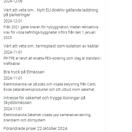
2024-12-06
Värt att veta om… Nytt EU direktiv gällande laddning
på parkeringar
2024-12-01
Från 2021 gäller kraven för nybyggnation, medan retroaktiva
krav för vissa befintliga byggnader införs från den 1 januari
2025.
Värt att veta om…termoplast som isolation av kablar
2024-11-01
PP-TPE är tänkt att ersätta PEX-isolering som idag är standard i
kraftkablar.
Bra tryck på Elmässan
2024-11-01
Elektroskandia var på plats och visade belysning från Cardi,
Excel datanätverksprodukter och sitt utbud inom säkerhet.
Intresse för säkerhet och trygga lösningar på
Skyddsmässan.
2024-11-01
Elektroskandia Säkerhet visade upp kameraövervakning,
brandlarm och dörrsystem.
Förändrade priser 22 oktober 2024.