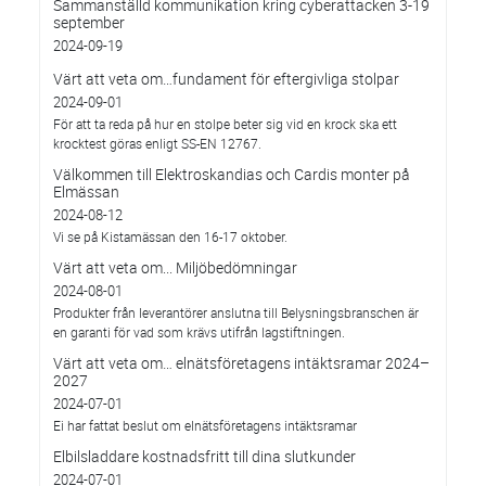
Sammanställd kommunikation kring cyberattacken 3-19
september
2024-09-19
Värt att veta om…fundament för eftergivliga stolpar
2024-09-01
För att ta reda på hur en stolpe beter sig vid en krock ska ett
krocktest göras enligt SS-EN 12767.
Välkommen till Elektroskandias och Cardis monter på
Elmässan
2024-08-12
Vi se på Kistamässan den 16-17 oktober.
Värt att veta om... Miljöbedömningar
2024-08-01
Produkter från leverantörer anslutna till Belysningsbranschen är
en garanti för vad som krävs utifrån lagstiftningen.
Värt att veta om… elnätsföretagens intäktsramar 2024–
2027
2024-07-01
Ei har fattat beslut om elnätsföretagens intäktsramar
Elbilsladdare kostnadsfritt till dina slutkunder
2024-07-01