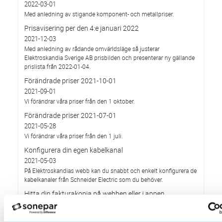
2022-03-01
Med anledning av stigande komponent- och metallpriser.
Prisavisering per den 4:e januari 2022
2021-12-03
Med anledning av rådande omvärldsläge så justerar
Elektroskandia Sverige AB prisbilden och presenterar ny gällande
prislista från 2022-01-04.
Förändrade priser 2021-10-01
2021-09-01
Vi förändrar våra priser från den 1 oktober.
Förändrade priser 2021-07-01
2021-05-28
Vi förändrar våra priser från den 1 juli.
Konfigurera din egen kabelkanal
2021-05-03
På Elektroskandias webb kan du snabbt och enkelt konfigurera de
kabelkanaler från Schneider Electric som du behöver.
Hitta din fakturakopia på webben eller i appen
2021-04-07
Behöver du kopia av en faktura från Elektroskandia så hittar du