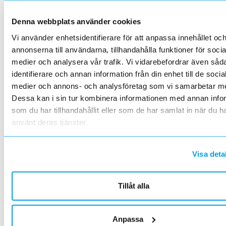
den enkelt på elektroskandia.se eller i Elektro­skandia-appen.
Förändrade kabelpriser 2021-04-01
Denna webbplats använder cookies
2021-02-26
Med anledning av stigande metallpriser
Vi använder enhetsidentifierare för att anpassa innehållet oc
annonserna till användarna, tillhandahålla funktioner för socia
Visa kundnetto i webbshopen
2021-02-09
medier och analysera vår trafik. Vi vidarebefordrar även såd
Förändring av funktion.
identifierare och annan information från din enhet till de socia
Få översikt över dina offerter på webben
medier och annons- och analysföretag som vi samarbetar m
2021-02-02
Dessa kan i sin tur kombinera informationen med annan info
Nu kan du som kund snabbt och enkelt få översikt över dina
som du har tillhandahållit eller som de har samlat in när du h
offerter hos Elektroskandia med hjälp av den nya söktjänsten
använt deras tjänster.
”Offertfråga”.
Allt fler självskannar i Elektroskandiabutiken!
2021-01-06
Visa deta
Snabbt, säkert – och du använder din egen mobil
Förändrade kabelpriser 2021-02-02
2021-01-01
Tillåt alla
Med anledning av stigande metallpriser.
Underhåll på vår offerttjänst
Anpassa
2020-12-07