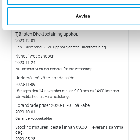
Från kl. 17:00 den 11 december till 06:00 den 14 december.
Förändrade priser 2021-01-05
Avvisa
2020-12-05
Vi förändrar våra priser från den 5 januari.
Tjänsten Direktbetalning upphör.
2020-12-01
Den 1 december 2020 upphör tjänsten Direktbetalning
Nyhet i webbshopen
2020-11-24
Nu lanserar vi en del nyheter för vår webbshop
Underhåll på vår e-handelssida
2020-11-09
Lördagen den 14 november mellan 9:00 och ca 14:00 kommer
vår webbshop att vara nedstängd.
Förändrade priser 2020-11-01 på kabel
2020-10-01
Gällande kopparkablar
Stockholmsturen, beställ innan 09.00 – leverans samma
dag!
2020-05-28