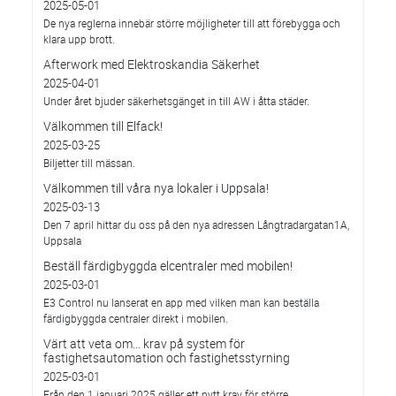
2025-05-01
De nya reglerna innebär större möjligheter till att förebygga och
klara upp brott.
Afterwork med Elektroskandia Säkerhet
2025-04-01
Under året bjuder säkerhetsgänget in till AW i åtta städer.
Välkommen till Elfack!
2025-03-25
Biljetter till mässan.
Välkommen till våra nya lokaler i Uppsala!
2025-03-13
Den 7 april hittar du oss på den nya adressen Långtradargatan1A,
Uppsala
Beställ färdigbyggda elcentraler med mobilen!
2025-03-01
E3 Control nu lanserat en app med vilken man kan beställa
färdigbyggda centraler direkt i mobilen.
Värt att veta om... krav på system för
fastighetsautomation och fastighetsstyrning
2025-03-01
Från den 1 januari 2025 gäller ett nytt krav för större