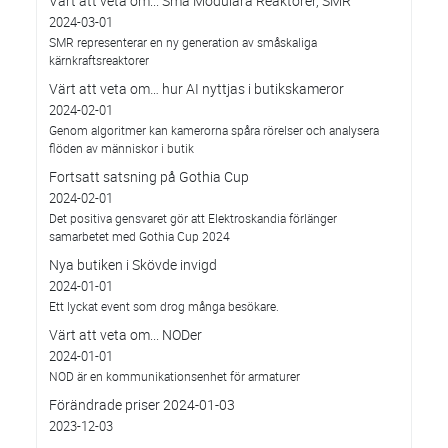
Värt att veta om... Små Modulära Reaktorer, SMR
2024-03-01
SMR representerar en ny generation av småskaliga
kärnkraftsreaktorer
Värt att veta om… hur AI nyttjas i butikskameror
2024-02-01
Genom algoritmer kan kamerorna spåra rörelser och analysera
flöden av människor i butik
Fortsatt satsning på Gothia Cup
2024-02-01
Det positiva gensvaret gör att Elektroskandia förlänger
samarbetet med Gothia Cup 2024
Nya butiken i Skövde invigd
2024-01-01
Ett lyckat event som drog många besökare.
Värt att veta om... NODer
2024-01-01
NOD är en kommunikationsenhet för armaturer
Förändrade priser 2024-01-03
2023-12-03