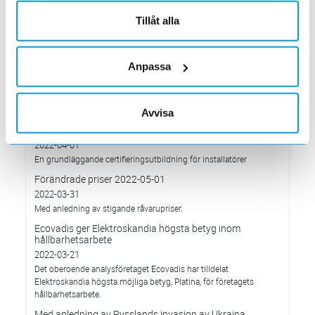
Förändrade priser 2022-10-04
Tillåt alla
2022-09-04
Välkommen till våra nya lokaler i Södertälje
2022-05-31
Anpassa
Den 1 juni har vi ny adress i Södertälje
Förändrade priser 2022-06-30
2022-05-27
Avvisa
Grundkurs för installatörer av Charge Amps produkter
2022-04-01
En grundläggande certifieringsutbildning för installatörer
Förändrade priser 2022-05-01
2022-03-31
Med anledning av stigande råvarupriser.
Ecovadis ger Elektroskandia högsta betyg inom
hållbarhetsarbete
2022-03-21
Det oberoende analysföretaget Ecovadis har tilldelat
Elektroskandia högsta möjliga betyg, Platina, för företagets
hållbarhetsarbete.
Med anledning av Rysslands invasion av Ukraina