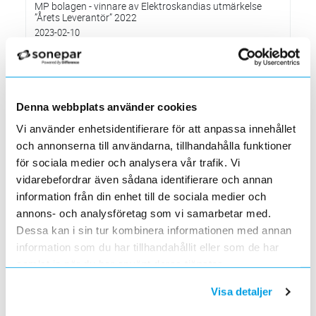
MP bolagen - vinnare av Elektroskandias utmärkelse
”Årets Leverantör” 2022
2023-02-10
Systemunderhåll som påverkar vår e-handelssida
2023-01-29
Söndagen den 29 januari mellan 16.00 och c:a 18.30
Elektroskandia – ny Officiell Partner i världens största
Denna webbplats använder cookies
fotbollsturnering för ungdomar
Vi använder enhetsidentifierare för att anpassa innehållet
2023-01-20
och annonserna till användarna, tillhandahålla funktioner
Förändringar på Kassasidan
för sociala medier och analysera vår trafik. Vi
2023-01-10
vidarebefordrar även sådana identifierare och annan
Förändrade priser 2023-01-03
information från din enhet till de sociala medier och
2022-11-30
annons- och analysföretag som vi samarbetar med.
Elektroskandia Täby flyttar den 31 oktober
Dessa kan i sin tur kombinera informationen med annan
2022-10-27
information som du har tillhandahållit eller som de har
till nya lokaler i Arninge.
samlat in när du har använt deras tjänster.
Höjd distributionsavgift från 3:e januari 2023
2022-10-05
Visa detaljer
Gäller vitvaror