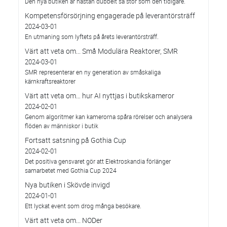
Den nya butiken är nästan dubbelt så stor som den tidigare.
Kompetensförsörjning engagerade på leverantörsträff
2024-03-01
En utmaning som lyftets på årets leverantörsträff.
Värt att veta om... Små Modulära Reaktorer, SMR
2024-03-01
SMR representerar en ny generation av småskaliga
kärnkraftsreaktorer
Värt att veta om… hur AI nyttjas i butikskameror
2024-02-01
Genom algoritmer kan kamerorna spåra rörelser och analysera
flöden av människor i butik
Fortsatt satsning på Gothia Cup
2024-02-01
Det positiva gensvaret gör att Elektroskandia förlänger
samarbetet med Gothia Cup 2024
Nya butiken i Skövde invigd
2024-01-01
Ett lyckat event som drog många besökare.
Värt att veta om... NODer