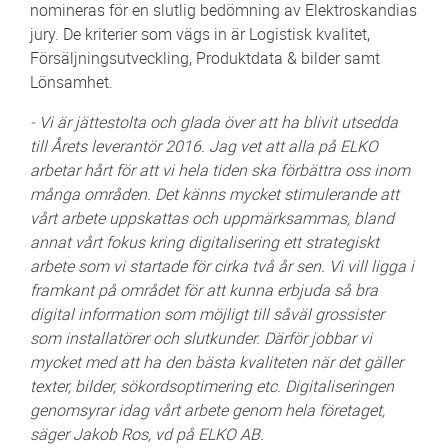
nomineras för en slutlig bedömning av Elektroskandias
jury. De kriterier som vägs in är Logistisk kvalitet,
Försäljningsutveckling, Produktdata & bilder samt
Lönsamhet.
- Vi är jättestolta och glada över att ha blivit utsedda
till Årets leverantör 2016. Jag vet att alla på ELKO
arbetar hårt för att vi hela tiden ska förbättra oss inom
många områden. Det känns mycket stimulerande att
vårt arbete uppskattas och uppmärksammas, bland
annat vårt fokus kring digitalisering ett strategiskt
arbete som vi startade för cirka två år sen. Vi vill ligga i
framkant på området för att kunna erbjuda så bra
digital information som möjligt till såväl grossister
som installatörer och slutkunder. Därför jobbar vi
mycket med att ha den bästa kvaliteten när det gäller
texter, bilder, sökordsoptimering etc. Digitaliseringen
genomsyrar idag vårt arbete genom hela företaget,
säger Jakob Ros, vd på ELKO AB.