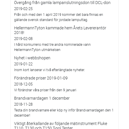
Övergång från gamla lampanslutningsdon till DCL-don
2019-02-25
Från och med den 1 april 2019 kommer det bara finnas en
gällande svensk standard för jordade lamputtag.
HellermannTyton kammade hem Årets Levererantör
2018!
2019-02-08
I hård konkurrens med tre andra nominerade vann
HellermannTyton utmärkelsen
Nyhet i webbshopen
2019-01-22
Inom kort lanserar vi två efterlängtade nyheter.
Förändrade priser 2019-01-09
2018-12-05
Vi förändrar våra priser från den 9 januari
Brandvarnardagen 1 december
2018-11-28
Testa din brandvarnare eller köp ny inför Brandvarnardagen den 1
december!
Viktigt återkallande av följande mätinstrument Fluke
T110, T130 och T150 T-pol Tester.