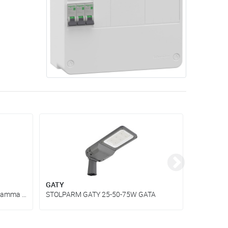
GATY
Hovden 
Snabbare, smartare och mer lönsamma elinstallationer
STOLPARM GATY 25-50-75W GATA