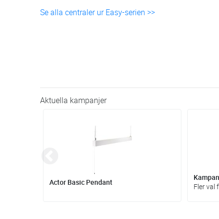
Se alla centraler ur Easy-serien >>
Aktuella kampanjer
Kampanj
Actor Basic Pendant
Bästsäljande bänkarmatur i flera längder, med eller utan uttag.