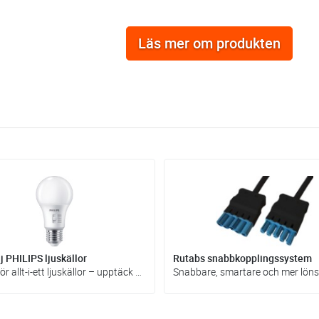
Läs mer om produkten
 PHILIPS ljuskällor
Rutabs snabbkopplingssystem
Fler val för allt-i-ett ljuskällor – upptäck nya produkter för kommande projekt!