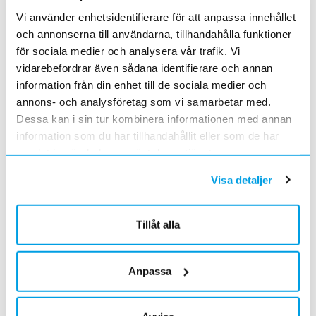
Kabelklämma Cable cleats
Vi använder enhetsidentifierare för att anpassa innehållet
och annonserna till användarna, tillhandahålla funktioner
Kabelklämma Trefoil - Skyddar människor
för sociala medier och analysera vår trafik. Vi
och utrustning
vidarebefordrar även sådana identifierare och annan
information från din enhet till de sociala medier och
Kabelklämmorna är utformade för att stödja och hålla
annons- och analysföretag som vi samarbetar med.
fast dina kablar i ditt kabelrännesystem i alla
Dessa kan i sin tur kombinera informationen med annan
förhållanden. Ännu viktigare är att de förhindrar skador
information som du har tillhandahållit eller som de har
vid kortslutning. Tyvärr händer kortslutningar alltid, och
samlat in när du har använt deras tjänster.
när de väl händer är det destruktivt och farligt.
Visa detaljer
Kabelklämmor är en av de första försvarslinjerna som
skyddar människor, kabelsystem och utrustning.
Tillåt alla
Se alla kabelklämmor Cable Cleats från Hellermann
Tyton >>
Anpassa
Läs mer om produkten