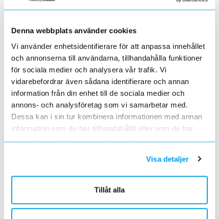
E-post:
info@sonepar.se
Logistikcenter
Denna webbplats använder cookies
Vi använder enhetsidentifierare för att anpassa innehållet
Sonepar Sverige AB
och annonserna till användarna, tillhandahålla funktioner
Box 942
för sociala medier och analysera vår trafik. Vi
701 31 Örebro
vidarebefordrar även sådana identifierare och annan
information från din enhet till de sociala medier och
Besöksadress: Lindvallsgatan 1
annons- och analysföretag som vi samarbetar med.
Dessa kan i sin tur kombinera informationen med annan
Fakturaadress
information som du har tillhandahållit eller som de har
samlat in när du har använt deras tjänster.
Sonepar Sverige AB
Box 942
Visa detaljer
Avd. EELL
701 31 Örebro
Tillåt alla
Ange namn och konto / kostnadsställe.