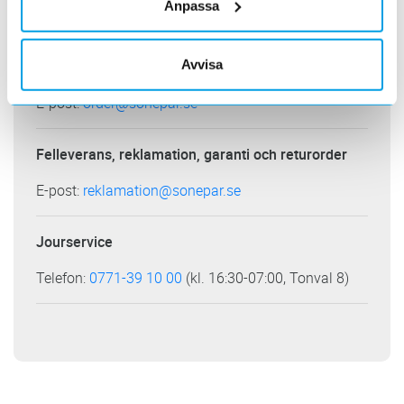
Anpassa
Ordertelefon
Telefon:
0771-39 10 00
(kl. 07.00-16.30 (sommartid
Avvisa
maj-augusti kl. 07.00-16.00) övrig tid Jourservice)
E-post:
order@sonepar.se
Felleverans, reklamation, garanti och returorder
E-post:
reklamation@sonepar.se
Jourservice
Telefon:
0771-39 10 00
(kl. 16:30-07:00, Tonval 8)