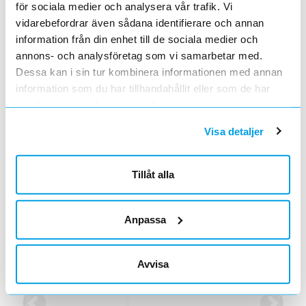
för sociala medier och analysera vår trafik. Vi
vidarebefordrar även sådana identifierare och annan
information från din enhet till de sociala medier och
annons- och analysföretag som vi samarbetar med.
Dessa kan i sin tur kombinera informationen med annan
information som du har tillhandahållit eller som de har
Arbetsljus
samlat in när du har använt deras tjänster.
Tradeforce
Visa detaljer
Arbetsljus portabel LED 15W 1400lm
Tillåt alla
Läs mer om produkten
Anpassa
Aktuella kampanjer
Avvisa